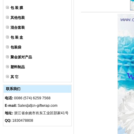
包 装 膜
其他包装
混合套装
包 装 盒
包装袋
聚会派对产品
塑料制品
其 它
联系我们
电话:
0086 (574) 6259 7568
E-mail:
Sales[at]cn-giftwrap.com
地址:
浙江省余姚市肖东工业区邵家41号
QQ:
1830478808