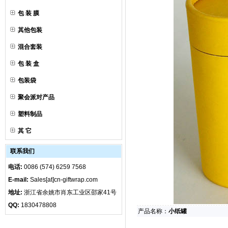
包 装 膜
其他包装
混合套装
包 装 盒
包装袋
聚会派对产品
塑料制品
其 它
联系我们
电话:
0086 (574) 6259 7568
E-mail:
Sales[at]cn-giftwrap.com
地址:
浙江省余姚市肖东工业区邵家41号
QQ:
1830478808
产品名称：
小纸罐